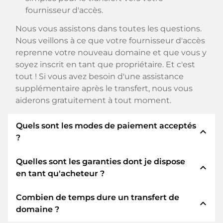
fournisseur d'accès.
Nous vous assistons dans toutes les questions.
Nous veillons à ce que votre fournisseur d'accès
reprenne votre nouveau domaine et que vous y
soyez inscrit en tant que propriétaire. Et c'est
tout ! Si vous avez besoin d'une assistance
supplémentaire après le transfert, nous vous
aiderons gratuitement à tout moment.
Quels sont les modes de paiement acceptés
expand_less
?
Quelles sont les garanties dont je dispose
Nous utilisons SEPA comme paiement anticipé
expand_less
en tant qu'acheteur ?
et utilisons STRIPE comme prestataire de
services de paiement pour les modes de
Combien de temps dure un transfert de
paiement disponibles tels que : Cartes de crédit,
En tant qu'acheteur, nous vous garantissons
expand_less
domaine ?
PayPal, Klarna, ApplePay, GooglePay, Alipay ou
toujours les sécurités suivantes. Nous nous en
fournisseurs locaux.
portons garants avec notre nomn: